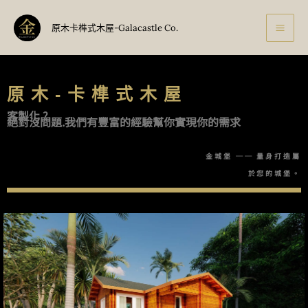
制式木屋
跳
至
原木卡榫式木屋-Galacastle Co.
主
要
內
原木-卡榫式木屋
容
客製化 ?
絕對沒問題.我們有豐富的經驗幫你實現你的需求
金城堡 ── 量身打造屬
於您的城堡。