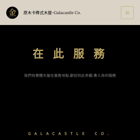
展售地點
跳
至
原木卡榫式木屋-Galacastle Co.
主
要
內
容
在 此 服 務
我們有實體木屋在展售地點.
歡迎到此參觀.專人為你服務
GALACASTLE CO.