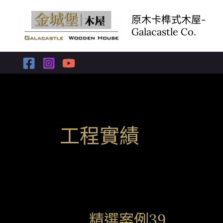
跳
至
原木卡榫式木屋-
Galacastle Co.
主
要
內
容
工程實績
精選案例39
精