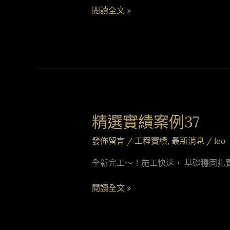
閱讀全文 »
精選實績案例37
精
選
發佈留言
/
工程實績
,
最新消息
/
leo
實
績
全新完工～！施工快速， 基礎穩固扎
案
例
閱讀全文 »
37