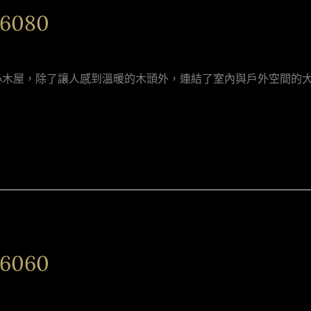
6080
小木屋，除了讓人感到溫暖的木頭外，連結了室內與戶外空間的
6060