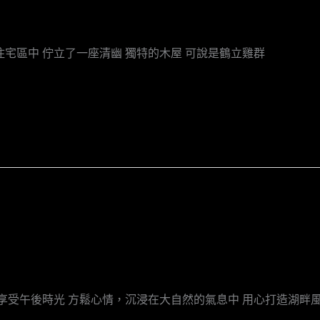
宅區中 佇立了一座清幽 獨特的木屋 可說是鶴立雞群
的享受午後時光 方鬆心情，沉浸在大自然的氣息中 用心打造湖畔