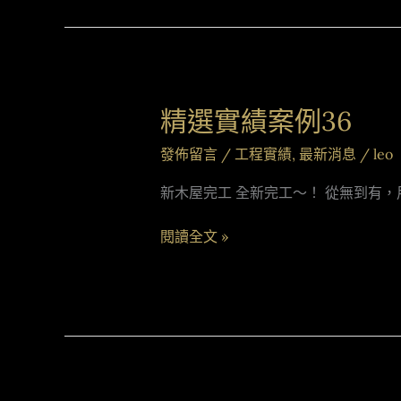
精選實績案例36
精
選
發佈留言
/
工程實績
,
最新消息
/
leo
實
績
新木屋完工 全新完工～！ 從無到有
案
例
閱讀全文 »
36