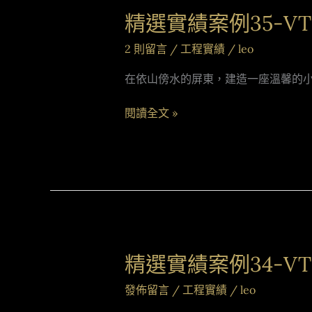
精選實績案例35-VT
精
選
2 則留言
/
工程實績
/
leo
實
績
在依山傍水的屏東，建造一座溫馨的
案
例
閱讀全文 »
35-
VT6080
精選實績案例34-VT
精
選
發佈留言
/
工程實績
/
leo
實
績