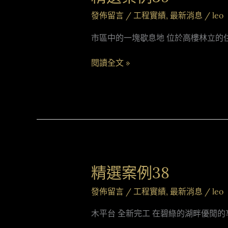
選
發佈留言
/
工程實績
,
最新消息
/
leo
案
例
市區中的一塊歇息地 位於高樓林立的住
39
閱讀全文 »
精選案例38
精
選
發佈留言
/
工程實績
,
最新消息
/
leo
案
例
木平台 全新完工 在碧綠的湖畔優閒
38