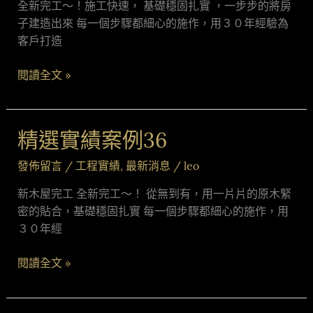
全新完工～！施工快速， 基礎穩固扎實 ，一步步的將房
案
子建造出來 每一個步驟都細心的施作，用３０年經驗為
例
客戶打造
37
閱讀全文 »
精選實績案例36
精
選
發佈留言
/
工程實績
,
最新消息
/
leo
實
績
新木屋完工 全新完工～！ 從無到有，用一片片的原木緊
案
密的貼合，基礎穩固扎實 每一個步驟都細心的施作，用
例
３０年經
36
閱讀全文 »