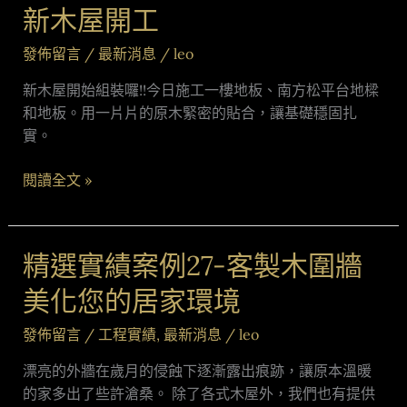
新木屋開工
新
木
發佈留言
/
最新消息
/
leo
屋
開
新木屋開始組裝囉!!今日施工一樓地板、南方松平台地樑
工
和地板。用一片片的原木緊密的貼合，讓基礎穩固扎
實。
閱讀全文 »
精選實績案例27-客製木圍牆
精
選
美化您的居家環境
實
績
發佈留言
/
工程實績
,
最新消息
/
leo
案
漂亮的外牆在歲月的侵蝕下逐漸露出痕跡，讓原本溫暖
例
的家多出了些許滄桑。 除了各式木屋外，我們也有提供
27-