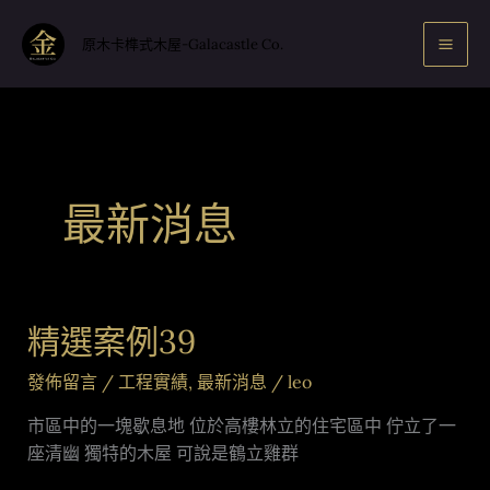
跳
至
原木卡榫式木屋-Galacastle Co.
主
要
內
容
最新消息
精選案例39
精
選
發佈留言
/
工程實績
,
最新消息
/
leo
案
例
市區中的一塊歇息地 位於高樓林立的住宅區中 佇立了一
39
座清幽 獨特的木屋 可說是鶴立雞群