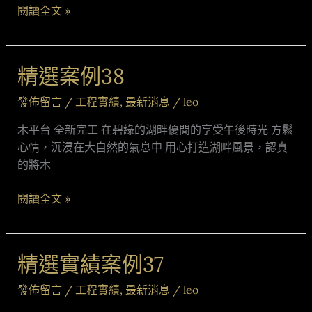
閱讀全文 »
精選案例38
精
選
發佈留言
/
工程實績
,
最新消息
/
leo
案
例
木平台 全新完工 在碧綠的湖畔優閒的享受午後時光 方鬆
38
心情，沉浸在大自然的氣息中 用心打造湖畔風景，認真
的將木
閱讀全文 »
精選實績案例37
精
選
發佈留言
/
工程實績
,
最新消息
/
leo
實
績