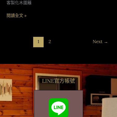
客製化木圍籬
客
製
閱讀全文 »
木
圍
牆
美
1
2
Next
→
化
您
的
居
家
環
LINE官方帳號
境