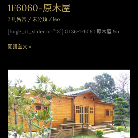
屋
1F6060-原木屋
2 則留言
/
未分類
/
leo
[huge_it_slider id=”13″] GL36-1F6060 原木屋 &n
閱讀全文 »
休
閒
度
假
原
木
屋
系
列