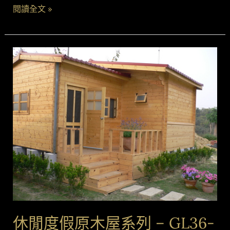
閱讀全文 »
休
閒
度
假
原
木
屋
系
列
–
GL36-
1F6060-
原
休閒度假原木屋系列 – GL36-
木