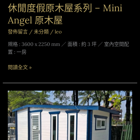
原
休閒度假原木屋系列 – Mini
木
屋
Angel 原木屋
發佈留言
/
未分類
/
leo
規格 : 3600 x 2250 mm ／ 面積 : 約 3 坪 ／ 室內空間配
置 : 一房
閱讀全文 »
休
閒
度
假
原
木