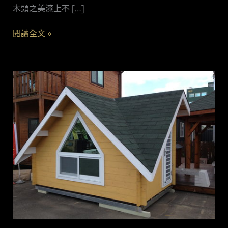
具
木頭之美漆上不 […]
屋』
閱讀全文 »
休
閒
度
假
原
木
屋
系
列
–
Mini
Angel