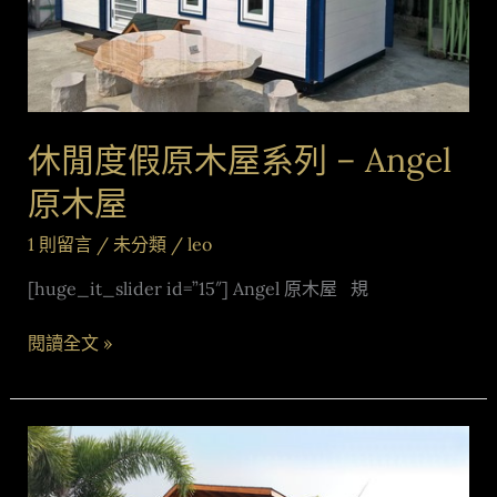
屋
系
列
–
Angel
原
休閒度假原木屋系列 – Angel
木
原木屋
屋
1 則留言
/
未分類
/
leo
[huge_it_slider id=”15″] Angel 原木屋 規
閱讀全文 »
休
閒
度