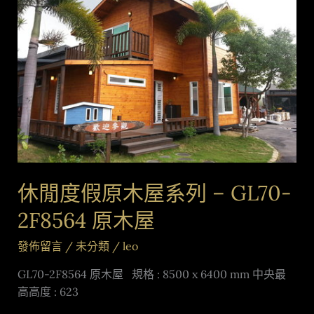
假
原
木
屋
系
列
–
GL70-
2F8564
原
休閒度假原木屋系列 – GL70-
木
屋
2F8564 原木屋
發佈留言
/
未分類
/
leo
GL70-2F8564 原木屋 規格 : 8500 x 6400 mm 中央最
高高度 : 623