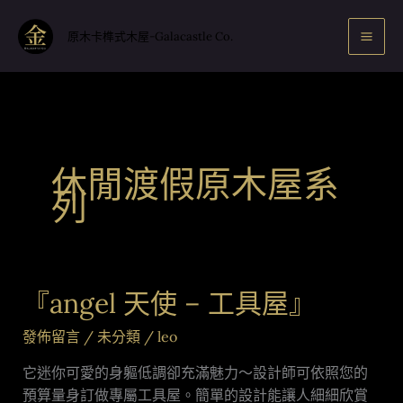
跳
至
原木卡榫式木屋-Galacastle Co.
主
要
內
容
休閒渡假原木屋系
列
『angel 天使 – 工具屋』
『angel
天
發佈留言
/
未分類
/
leo
使
–
它迷你可愛的身軀低調卻充滿魅力～設計師可依照您的
工
預算量身訂做專屬工具屋。簡單的設計能讓人細細欣賞