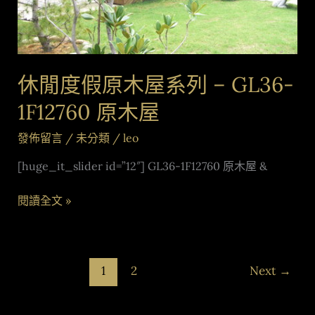
–
GL36-
1F12760
原
休閒度假原木屋系列 – GL36-
木
屋
1F12760 原木屋
發佈留言
/
未分類
/
leo
[huge_it_slider id=”12″] GL36-1F12760 原木屋 &
閱讀全文 »
1
2
Next
→