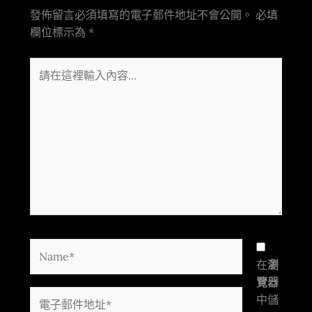
發佈留言必須填寫的電子郵件地址不會公開。
必填
欄位標示為
*
請
在
這
裡
輸
入
內
容...
Name*
在
瀏
覽器
電
中儲
子