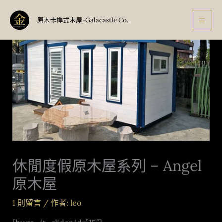
跳
至
原木卡榫式木屋-Galacastle Co.
主
要
內
容
休閒度假原木屋系列 – Angel
原木屋
1 則留言
/ 作者:
leo