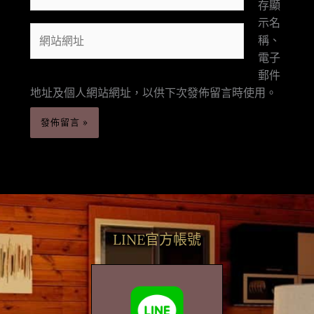
存顯
郵
示名
網
件
稱、
站
地
電子
網
址
郵件
址
*
地址及個人網站網址，以供下次發佈留言時使用。
LINE官方帳號