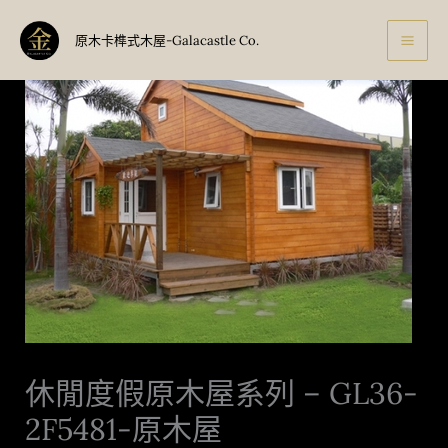
跳
至
原木卡榫式木屋-Galacastle Co.
主
要
內
容
休閒度假原木屋系列 – GL36-
2F5481-原木屋