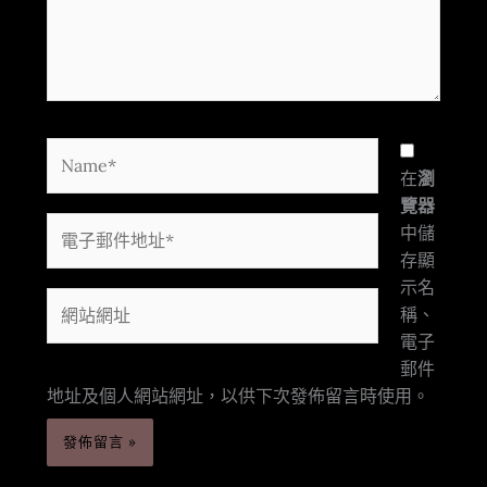
入
內
容...
Name*
在
瀏
覽器
電
中儲
子
存顯
郵
示名
網
件
稱、
站
地
電子
網
址
郵件
址
*
地址及個人網站網址，以供下次發佈留言時使用。