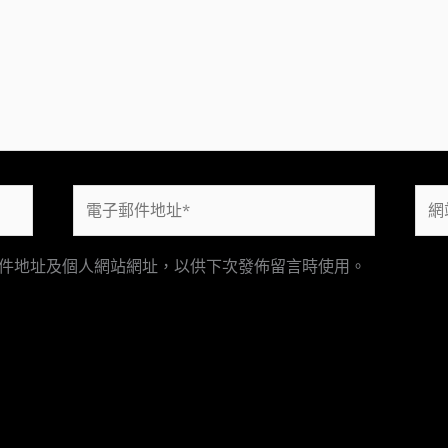
電
網
子
站
郵
網
件地址及個人網站網址，以供下次發佈留言時使用。
件
址
地
址
*