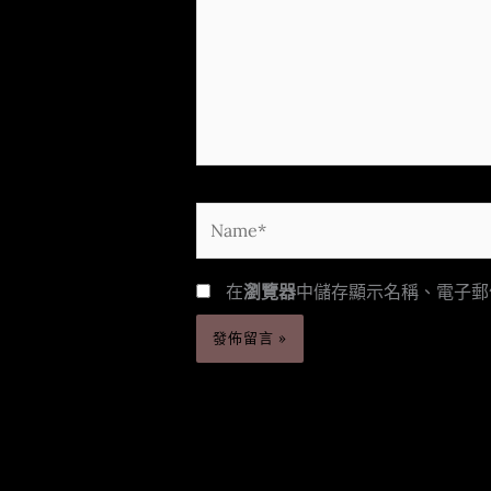
裡
輸
入
內
容...
Name*
在
瀏覽器
中儲存顯示名稱、電子郵