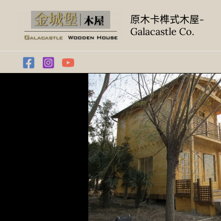
跳
至
原木卡榫式木屋-
Galacastle Co.
主
要
內
容