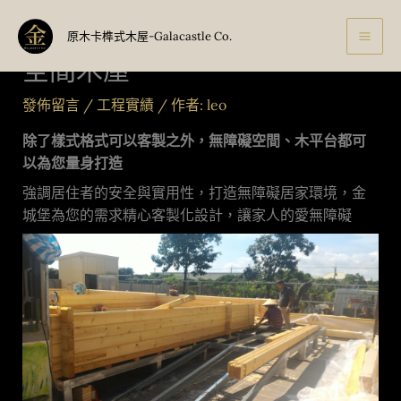
跳
精選實績案例26-打造無障礙
至
原木卡榫式木屋-Galacastle Co.
主
空間木屋
要
內
發佈留言
/
工程實績
/ 作者:
leo
容
除了樣式格式可以客製之外，
無障礙空間、木平台都可
以為您量身打造
強調居住者的安全與實用性，打造無障礙居家環境，金
城堡為您的需求精心客製化設計，讓家人的愛無障礙