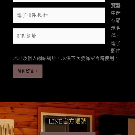
覽器
電
中儲
子
存顯
郵
示名
網
件
稱、
站
地
電子
網
址
郵件
址
*
地址及個人網站網址，以供下次發佈留言時使用。
LINE官方帳號