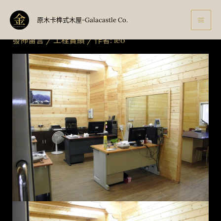
跳
精選實績案例31-木屋辦公室
至
原木卡榫式木屋-Galacastle Co.
主
發佈留言
/
工程實績
/ 作者:
leo
要
內
容