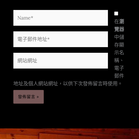
Name*
在
瀏
覽器
電
中儲
子
存顯
郵
示名
網
件
稱、
站
地
電子
網
址
郵件
址
*
地址及個人網站網址，以供下次發佈留言時使用。