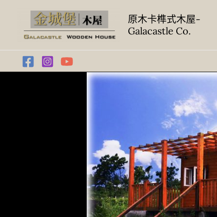
跳
至
原木卡榫式木屋-
Galacastle Co.
主
要
內
容