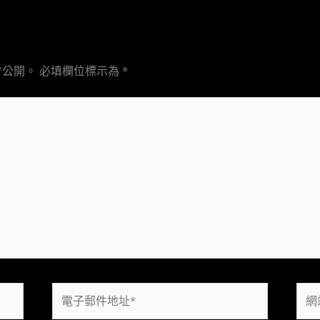
會公開。
必填欄位標示為
*
電
網
子
站