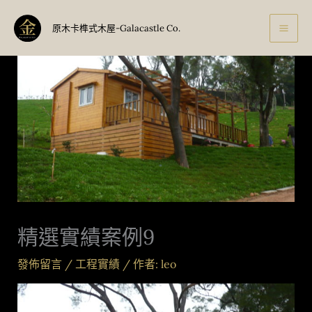
跳
至
原木卡榫式木屋-Galacastle Co.
主
要
內
容
精選實績案例9
發佈留言
/
工程實績
/ 作者:
leo