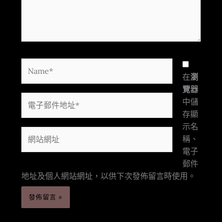
內
容...
Name*
在
瀏
覽器
電
中儲
子
存顯
郵
示名
網
件
稱、
站
地
電子
網
址
郵件
址
*
地址及個人網站網址，以供下次發佈留言時使用。